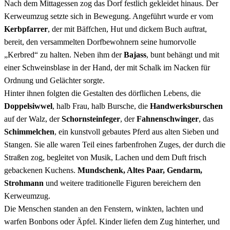
Nach dem Mittagessen zog das Dorf festlich gekleidet hinaus. Der
Kerweumzug setzte sich in Bewegung. Angeführt wurde er vom
Kerbpfarrer
, der mit Bäffchen, Hut und dickem Buch auftrat,
bereit, den versammelten Dorfbewohnern seine humorvolle
„Kerbred“ zu halten. Neben ihm der
Bajass
, bunt behängt und mit
einer Schweinsblase in der Hand, der mit Schalk im Nacken für
Ordnung und Gelächter sorgte.
Hinter ihnen folgten die Gestalten des dörflichen Lebens, die
Doppelsiwwel
, halb Frau, halb Bursche, die
Handwerksburschen
auf der Walz, der
Schornsteinfeger
, der
Fahnenschwinger
, das
Schimmelchen
, ein kunstvoll gebautes Pferd aus alten Sieben und
Stangen. Sie alle waren Teil eines farbenfrohen Zuges, der durch die
Straßen zog, begleitet von Musik, Lachen und dem Duft frisch
gebackenen Kuchens.
Mundschenk, Altes Paar, Gendarm,
Strohmann
und weitere traditionelle Figuren bereichern den
Kerweumzug.
Die Menschen standen an den Fenstern, winkten, lachten und
warfen Bonbons oder Äpfel. Kinder liefen dem Zug hinterher, und