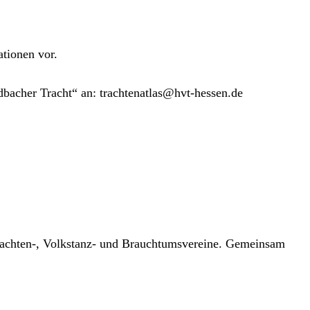
ationen vor.
dbacher Tracht“ an:
ed.nesseh-tvh@saltanethcart
Trachten-, Volkstanz- und Brauchtumsvereine. Gemeinsam