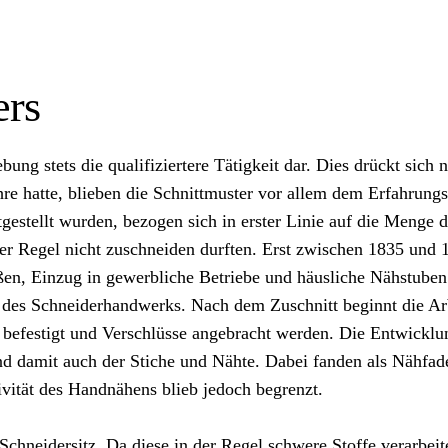
ers
ng stets die qualifiziertere Tätigkeit dar. Dies drückt sich 
re hatte, blieben die Schnittmuster vor allem dem Erfahrungs
gestellt wurden, bezogen sich in erster Linie auf die Menge d
 Regel nicht zuschneiden durften. Erst zwischen 1835 und 18
ßen, Einzug in gewerbliche Betriebe und häusliche Nähstuben
des Schneiderhandwerks. Nach dem Zuschnitt beginnt die Arbe
 befestigt und Verschlüsse angebracht werden. Die Entwicklun
 und damit auch der Stiche und Nähte. Dabei fanden als Nähfa
ität des Handnähens blieb jedoch begrenzt.
chneidersitz. Da diese in der Regel schwere Stoffe verarbeite