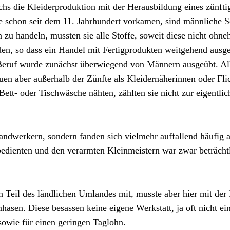
uchs die Kleiderproduktion mit der Herausbildung eines zünfti
ie schon seit dem 11. Jahrhundert vorkamen, sind männliche S
n zu handeln, mussten sie alle Stoffe, soweit diese nicht ohn
erden, so dass ein Handel mit Fertigprodukten weitgehend au
 Beruf wurde zunächst überwiegend von Männern ausgeübt. All
uen aber außerhalb der Zünfte als Kleidernäherinnen oder Fli
tt- oder Tischwäsche nähten, zählten sie nicht zur eigentlic
ndwerkern, sondern fanden sich vielmehr auffallend häufig 
edienten und den verarmten Kleinmeistern war zwar beträchtl
nen Teil des ländlichen Umlandes mit, musste aber hier mit 
nhasen. Diese besassen keine eigene Werkstatt, ja oft nicht 
sowie für einen geringen Taglohn.