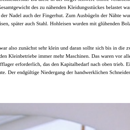
Gesamtgewicht des zu nähenden Kleidungsstückes belastet war
der Nadel auch der Fingerhut. Zum Ausbügeln der Nähte wurd
sen, später auch Stahl. Hohleisen wurden mit glühenden Bolz
ar also zunächst sehr klein und daran sollte sich bis in die 
tenden Kleinbetriebe immer mehr Maschinen. Das waren vor a
ger erforderlich, das den Kapitalbedarf nach oben trieb. Ei
nte. Der endgültige Niedergang der handwerklichen Schneidere